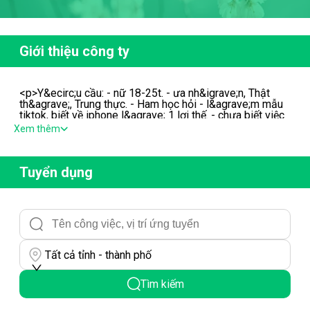
Giới thiệu công ty
<p>Y&ecirc;u cầu: - nữ 18-25t. - ưa nh&igrave;n, Thật
th&agrave;, Trung thực. - Ham học hỏi - l&agrave;m mẫu
tiktok, biết về iphone l&agrave; 1 lợi thế. - chưa biết việc
sẽ được đ&agrave;o tạo. - lương 8-15tr</p>
Xem thêm
Tuyển dụng
Tất cả tỉnh - thành phố
Tìm kiếm