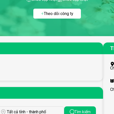
Theo dõi công ty
T
C
C
Tất cả tỉnh - thành phố
Tìm kiếm