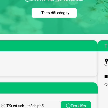
Theo dõi công ty
T
C
C
Tất cả tỉnh - thành phố
Tìm kiếm