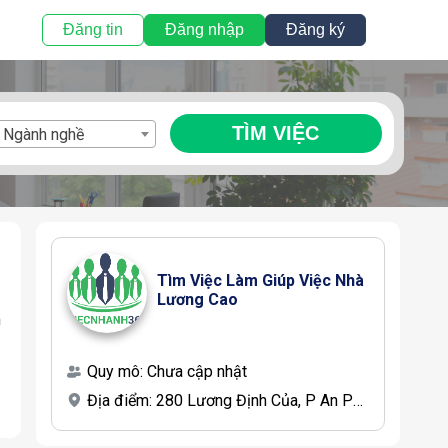
Đăng tin
Đăng nhập
Đăng ký
TÌM VIỆC
Ngành nghề
Tìm Việc Làm Giúp Việc Nhà 
Lương Cao
m
Quy mô:
Chưa cập nhật
Địa điểm:
280 Lương Định Của, P An Phú, Q 2, TP Hồ Chí Minh