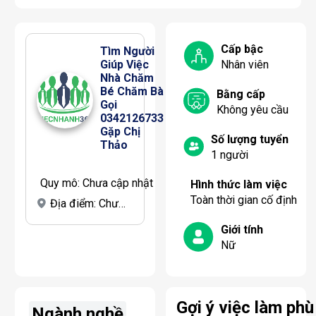
Cấp bậc
Tìm Người 
Giúp Việc 
Nhân viên
Nhà Chăm 
Bé Chăm Bà 
Bằng cấp
Gọi 
Không yêu cầu
0342126733 
Gặp Chị 
Số lượng tuyển
Thảo
1
người
Quy mô:
Chưa cập nhật
Hình thức làm việc
Toàn thời gian cố định
Địa điểm:
Chưa cập nhật
Giới tính
Nữ
Gợi ý việc làm phù
Ngành nghề