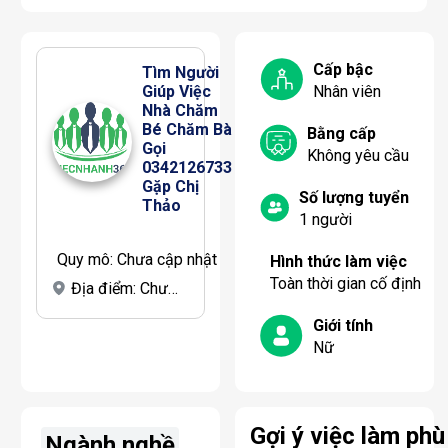
Cấp bậc
Tìm Người 
Giúp Việc 
Nhân viên
Nhà Chăm 
Bé Chăm Bà 
Bằng cấp
Gọi 
Không yêu cầu
0342126733 
Gặp Chị 
Số lượng tuyển
Thảo
1
người
Quy mô:
Chưa cập nhật
Hình thức làm việc
Toàn thời gian cố định
Địa điểm:
Chưa cập nhật
Giới tính
Nữ
Gợi ý việc làm phù
Ngành nghề