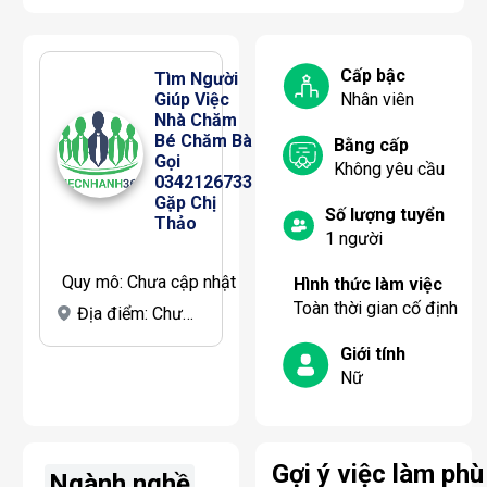
Cấp bậc
Tìm Người 
Giúp Việc 
Nhân viên
Nhà Chăm 
Bé Chăm Bà 
Bằng cấp
Gọi 
Không yêu cầu
0342126733 
Gặp Chị 
Số lượng tuyển
Thảo
1
người
Quy mô:
Chưa cập nhật
Hình thức làm việc
Toàn thời gian cố định
Địa điểm:
Chưa cập nhật
Giới tính
Nữ
Gợi ý việc làm phù
Ngành nghề