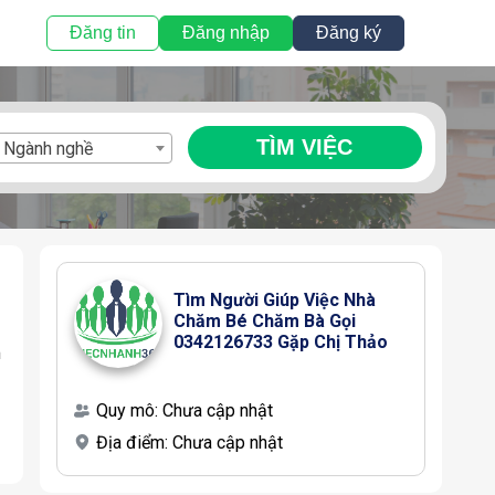
Đăng tin
Đăng nhập
Đăng ký
TÌM VIỆC
Ngành nghề
Tìm Người Giúp Việc Nhà 
Chăm Bé Chăm Bà Gọi 
0342126733 Gặp Chị Thảo
m
Quy mô:
Chưa cập nhật
Địa điểm:
Chưa cập nhật