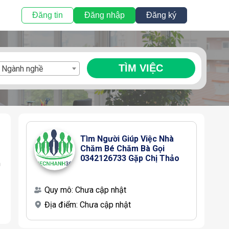
Đăng tin
Đăng nhập
Đăng ký
TÌM VIỆC
Ngành nghề
Tìm Người Giúp Việc Nhà 
Chăm Bé Chăm Bà Gọi 
0342126733 Gặp Chị Thảo
m
Quy mô:
Chưa cập nhật
Địa điểm:
Chưa cập nhật