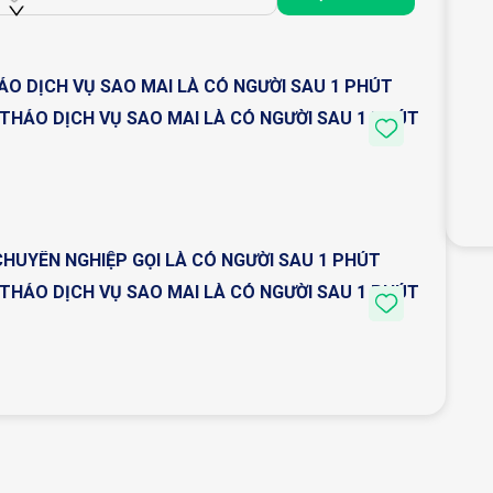
hông vướng bận gia đình và đã nhiều năm kinh trong
hững người siêng năng, thật thà sẽ làm hài lòng các
ẢO DỊCH VỤ SAO MAI LÀ CÓ NGƯỜI SAU 1 PHÚT
g đầu. Đến với Dịch vụ nuôi bệnh Sao Mai sẽ là sự lựa
Ị THẢO DỊCH VỤ SAO MAI LÀ CÓ NGƯỜI SAU 1 PHÚT
trung - nam - để quý khách hàng lựa chọn .Trân trọng
* - *O9O*1856387* - *O91*1641131* -
iúp Việc Nhà,Trông Trẻ,Nuôi Bệnh Tại Nhà Và Tại
 CHUYÊN NGHIỆP GỌI LÀ CÓ NGƯỜI SAU 1 PHÚT
Ị THẢO DỊCH VỤ SAO MAI LÀ CÓ NGƯỜI SAU 1 PHÚT