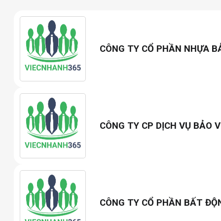
CÔNG TY CỔ PHẦN NHỰA B
CÔNG TY CP DỊCH VỤ BẢO V
CÔNG TY CỔ PHẦN BẤT ĐỘ