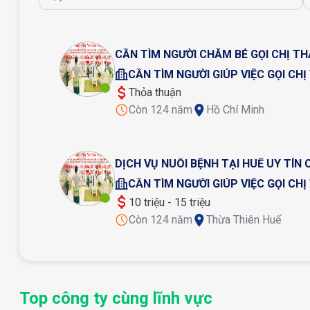
5 - Tạp vụ nhà hàng, quán ăn, Ks, quán cà phê
6 - Người nấu ăn cho các nhà hàng, quán ăn..
Nhân viên Dịch vụ nuôi bệnh Sao Mai có lí lịch rõ ràng,k
công việc. Nhân viên Dịch vụ nuôi bệnh Sao Mai luôn là n
CẦN TÌM NGƯỜI CHĂM BÉ GỌI CHỊ TH
bạn . Dịch vụ nuôi bệnh Sao Mai luôn đặt chữ tín lên hàn
chọn tốt nhất cho gia đình bạn.
CẦN TÌM NGƯỜI GIÚP VIỆC GỌI CH
Nhân viên Dịch vụ nuôi bệnh Sao Mai có cả 3 miền: Bắc - 
Thỏa thuận
LH : *O96*8O4834O* - *O94*3O58925* - *O89*8546537
Còn 124 năm
Hồ Chí Minh
*O96*5799287* Gặp chị Thảo
Dịch Vụ Giúp Việc Nhà Sao Mai Chuyên Cung Ứng Người G
Bệnh Viện
DỊCH VỤ NUÔI BỆNH TẠI HUẾ UY TÍN
CẦN TÌM NGƯỜI GIÚP VIỆC GỌI CH
10 triệu - 15 triệu
Còn 124 năm
Thừa Thiên Huế
Top công ty cùng lĩnh vực