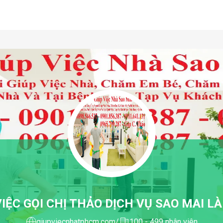
IỆC GỌI CHỊ THẢO DỊCH VỤ SAO MAI L
giupviecnhatphcm.com/
100 - 499 nhân viên