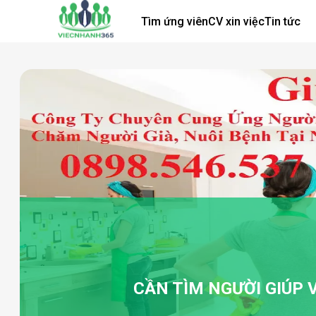
Tìm ứng viên
CV xin việc
Tin tức
CẦN TÌM NGƯỜI GIÚP V