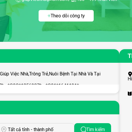
Theo dõi công ty
T
iúp Việc Nhà,Trông Trẻ,Nuôi Bệnh Tại Nhà Và Tại
H
* - *O9O*1856387* - *O91*1641131* -
à
Tất cả tỉnh - thành phố
Tìm kiếm