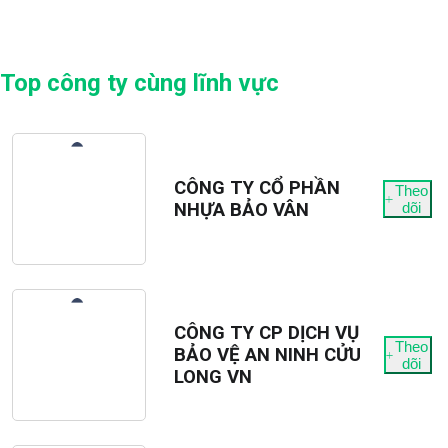
???? ????????̣???? ????????̀????????
????????̛????̛????????:
- Tầng 4, toà nhà Biconsi, số 1, Phú Lợi, Thủ Dầu Một,
Bình Dương
Top công ty cùng lĩnh vực
- Tầng 6, toà nhà Kocham, NT8, Hoà Phú, TP Mới, Bình
Dương
????Mời bạn mạnh dạn ib và đặt lịch phỏng vấn:
Hotline: 0916872832
CÔNG TY CỔ PHẦN
Theo
NHỰA BẢO VÂN
dõi
CÔNG TY CP DỊCH VỤ
Theo
BẢO VỆ AN NINH CỬU
dõi
LONG VN