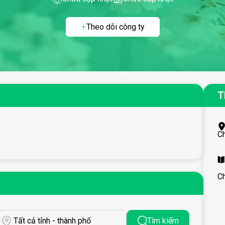
Theo dõi công ty
T
C
C
Tất cả tỉnh - thành phố
Tìm kiếm