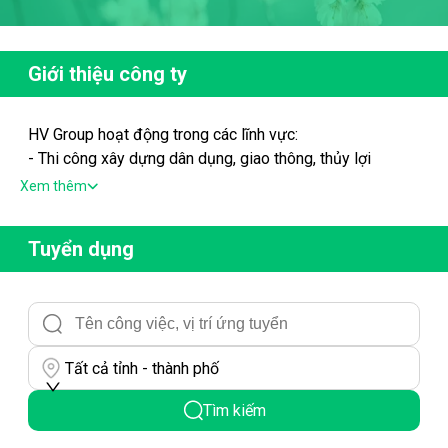
Giới thiệu công ty
HV Group hoạt động trong các lĩnh vực:
- Thi công xây dựng dân dụng, giao thông, thủy lợi
- Xuất nhập khẩu
Xem thêm
- Năng lượng
- Khoáng sản
Tuyển dụng
Tất cả tỉnh - thành phố
Tìm kiếm