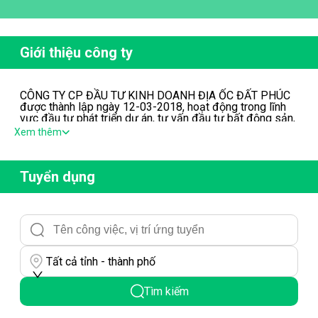
Giới thiệu công ty
CÔNG TY CP ĐẦU TƯ KINH DOANH ĐỊA ỐC ĐẤT PHÚC
được thành lập ngày 12-03-2018, hoạt động trong lĩnh
vực đầu tư phát triển dự án, tư vấn đầu tư bất động sản,
dịch vụ môi giới nhà ở và dự án, phân phối độc quyền dự
Xem thêm
án bất động sản…
Tuyển dụng
Tất cả tỉnh - thành phố
Tìm kiếm