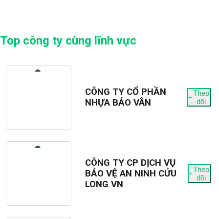
Làm việc tại Sala Quận 2
Liên hệ ngay: 0708397879 để ứng tuyển
Trang web của công ty: Rever.vn
Top công ty cùng lĩnh vực
CÔNG TY CỔ PHẦN
Theo
NHỰA BẢO VÂN
dõi
CÔNG TY CP DỊCH VỤ
Theo
BẢO VỆ AN NINH CỬU
dõi
LONG VN