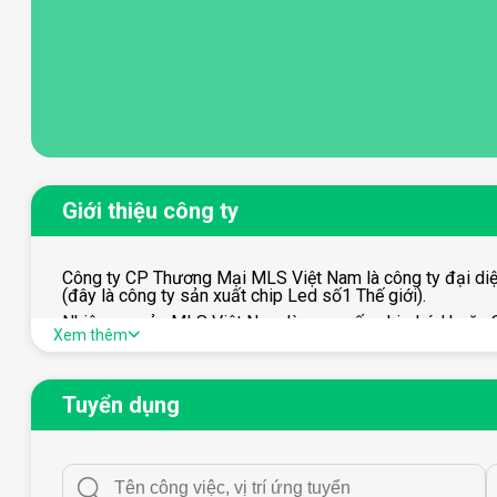
Giới thiệu công ty
Công ty CP Thương Mại MLS Việt Nam là công ty đại diệ
(đây là công ty sản xuất chip Led số1 Thế giới).
Nhiệm vụ của MLS Việt Nam là cung cấp chip Léd hoặc SP
Xem thêm
Việt Nam.
Trong 5 năm tới chúng tôi sẽ là đơn vị cung cấp dịch chip
Tuyển dụng