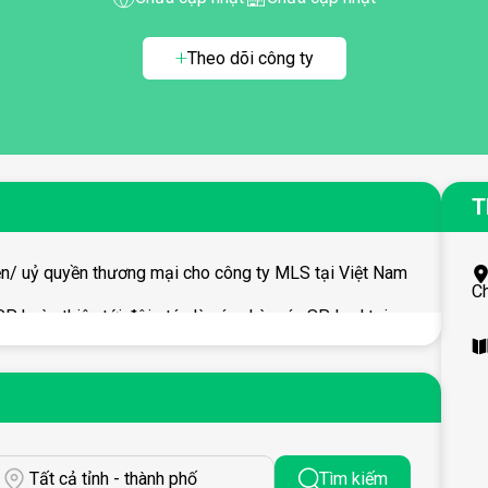
Theo dõi công ty
T
n/ uỷ quyền thương mại cho công ty MLS tại Việt Nam
C
 hoàn thiện tới đôi stác là các nhà máy SP Led tại
 Led số 1 tại Việt Nam.
Tất cả tỉnh - thành phố
Tìm kiếm