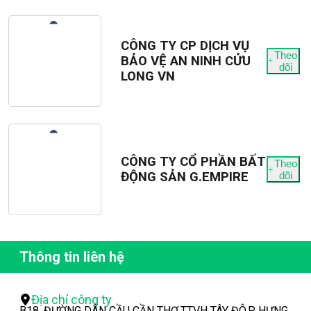
CÔNG TY CP DỊCH VỤ
Theo
BẢO VỆ AN NINH CỬU
dõi
LONG VN
CÔNG TY CỔ PHẦN BẤT
Theo
ĐỘNG SẢN G.EMPIRE
dõi
Thông tin liên hệ
Địa chỉ công ty
B18, ĐƯỜNG DÂN CẦU CẦN THƠ,TTVH TÂY ĐÔ,P HƯNG