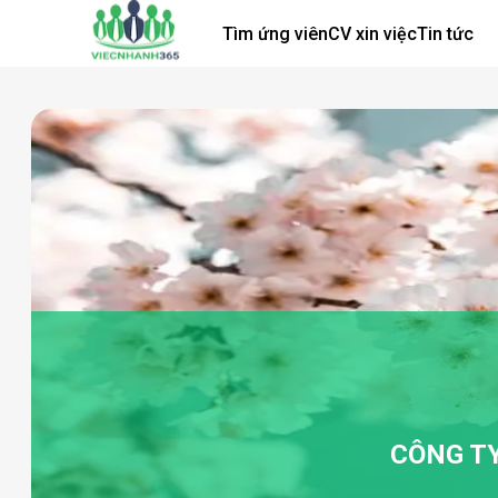
Tìm ứng viên
CV xin việc
Tin tức
CÔNG TY