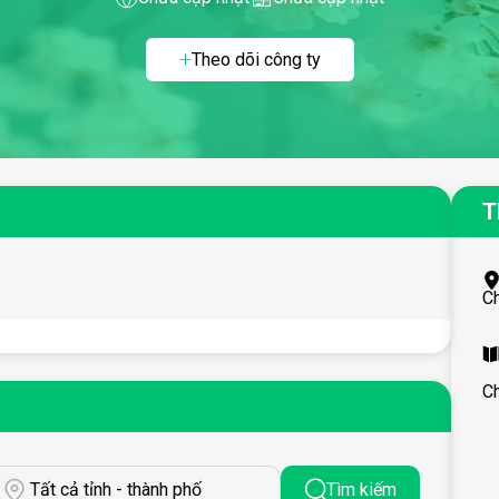
Theo dõi công ty
T
C
C
Tất cả tỉnh - thành phố
Tìm kiếm