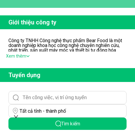
Giới thiệu công ty
Công ty TNHH Công nghệ thực phẩm Bear Food là một
doanh nghiệp khoa học công nghệ chuyên nghiên cứu,
phát triển, sản xuất máy móc và thiết bị tự động hóa
ngành công nghiệp thực phẩm và dược phẩm.
Xem thêm
Để mở rộng thị trường, chúng tôi đang cần tìm đồng đội
chơi tốt ở vị trí nhân viên kinh doanh, yêu cầu có ít nhất
03 năm kinh nghiệm tiêu thụ sản phẩm thực ẩm (đồ ăn +
Tuyển dụng
đồ uống) hoặc thiết bị máy móc sản xuất thực phẩm
Giới tính: Nam nữ đều được
Độ tuổi: 25 - 40
Bằng cấp: không yêu cầu phải chuyên ngành kinh doanh
Thu nhập: lương 15 - 18 triệu + doanh số
Tất cả tỉnh - thành phố
Văn phòng công ty ở Hà Đông. Liên hệ Ms. Lan:
0834435335
Tìm kiếm