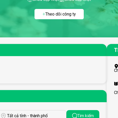
Theo dõi công ty
T
C
C
Tất cả tỉnh - thành phố
Tìm kiếm