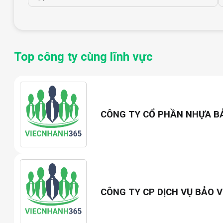
5. Thời gian làm việc: Từ 22h00 - 8h00, nghỉ 1 ngày trong
☎️Liên hệ: ib trực tiếp để nhận thông tin( zalo 08691832
????gmail :
haiyen5820@gamil.com
Top công ty cùng lĩnh vực
CÔNG TY CỔ PHẦN NHỰA B
CÔNG TY CP DỊCH VỤ BẢO V