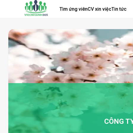
Tìm ứng viên
CV xin việc
Tin tức
CÔNG T