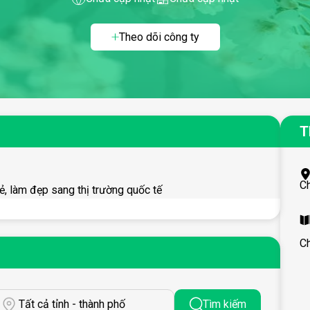
Theo dõi công ty
T
C
, làm đẹp sang thị trường quốc tế
 Nội
C
Tất cả tỉnh - thành phố
Tìm kiếm
5+ % doanh số)