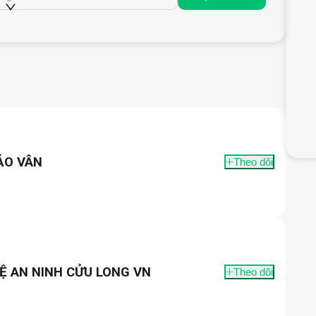
 tuần
60)
ẢO VÂN
Theo dõi
Ệ AN NINH CỬU LONG VN
Theo dõi