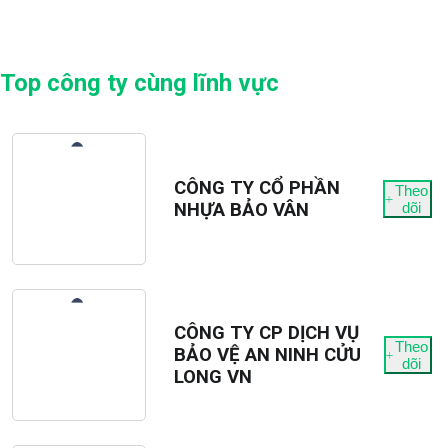
chế độ thưởng lễ tết…
5. Liên hệ
- Gửi thông tin trực tiếp qua emai:
vuminhlyha@gmail.com
Top công ty cùng lĩnh vực
- Hoặc liên hệ trực tiếp qua số: 0769207805
CÔNG TY CỔ PHẦN
Theo
NHỰA BẢO VÂN
dõi
CÔNG TY CP DỊCH VỤ
Theo
BẢO VỆ AN NINH CỬU
dõi
LONG VN