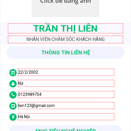
TRẦN THỊ LIÊN
NHÂN VIÊN CHĂM SÓC KHÁCH HÀNG
THÔNG TIN LIÊN HỆ
22/2/2002

Nữ

0123989754

lien123@gmail.com

Hà Nội
