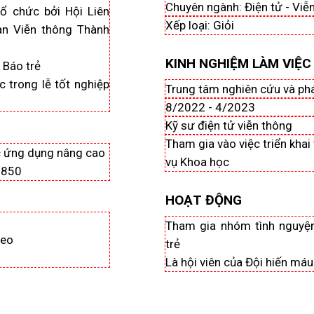
Chuyên ngành: Điện tử - Viễ
tổ chức bởi Hội Liên
Xếp loại: Giỏi
àn Viễn thông Thành
KINH NGHIỆM LÀM VIỆC
i Báo trẻ
c trong lễ tốt nghiệp
Trung tâm nghiên cứu và phá
8/2022 - 4/2023
Kỹ sư điện tử viễn thông
Tham gia vào việc triển khai
c ứng dụng nâng cao
vụ Khoa học
 850
HOẠT ĐỘNG
Tham gia nhóm tình nguyện
deo
trẻ
Là hội viên của Đội hiến máu