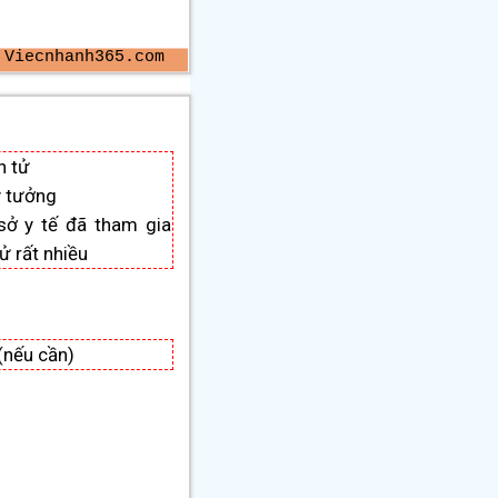
 Viecnhanh365.com
n tử
 ý tưởng
sở y tế đã tham gia
ử rất nhiều
(nếu cần)