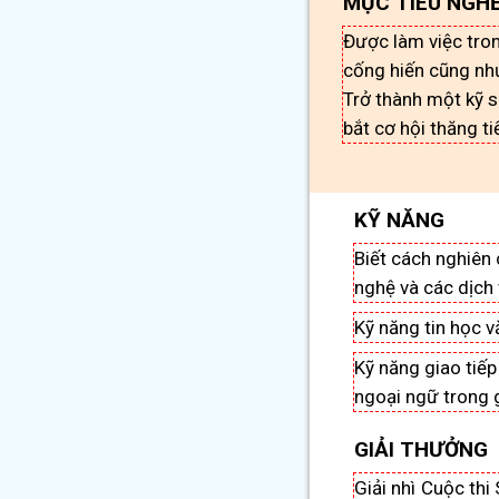
MỤC TIÊU NGHỀ
Được làm việc tro
cống hiến cũng nh
Trở thành một kỹ s
bắt cơ hội thăng ti
KỸ NĂNG
Biết cách nghiên
nghệ và các dịch
Kỹ năng tin học 
Kỹ năng giao tiếp
ngoại ngữ trong g
GIẢI THƯỞNG
Giải nhì Cuộc thi 