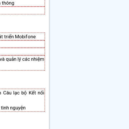
n thông
t triển Mobifone
 và quản lý các nhiệm
 Câu lạc bộ Kết nối
 tình nguyện