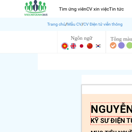
Tìm ứng viên
CV xin việc
Tin tức
Trang chủ
/
Mẫu CV
/
CV Điện tử viễn thông
Ngôn ngữ
Tông mà
NGUYỄN
KỸ SƯ ĐIỆN 