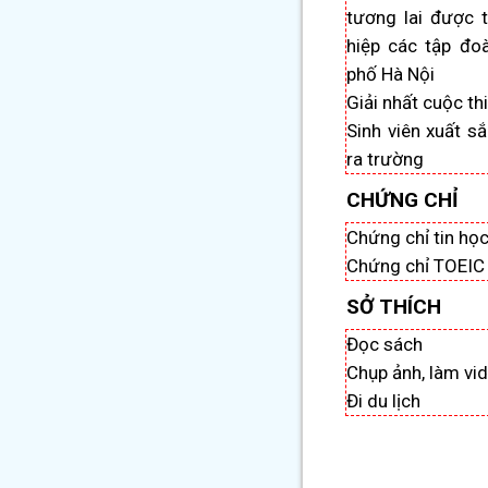
tương lai được 
hiệp các tập đo
phố Hà Nội
Giải nhất cuộc th
Sinh viên xuất sắ
ra trường
CHỨNG CHỈ
Chứng chỉ tin họ
Chứng chỉ TOEIC
SỞ THÍCH
Đọc sách
Chụp ảnh, làm vi
Đi du lịch