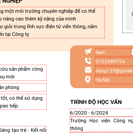
 NGHIỆP
ng một môi trường chuyên nghiệp để có thể
ư nâng cao thêm kỹ năng của mình
ư giỏi trong lĩnh vực điện tử viễn thông, nắm
ến tại Công ty
Nam
0123989754
 cứu sản phẩm công
dung123@gmail
 vụ mới
Hà Nội
văn phòng
 tốt, có thể sử dụng
TRÌNH ĐỘ HỌC VẤN
iao tiếp
6/2020 - 6/2024
Trường Học viện Công ng
thông
Sáng tạo trẻ - Kết nối