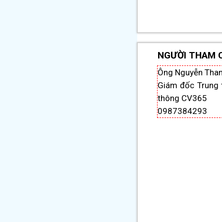
NGƯỜI THAM 
Ông Nguyễn Than
Giám đốc Trung 
thông CV365
0987384293