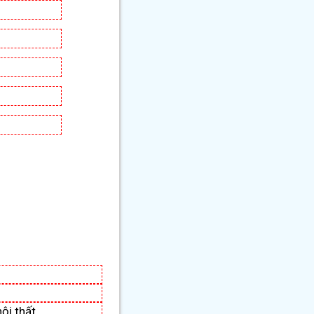
m
ội thất