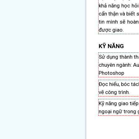
khả năng học hỏi
cẩn thận và biết 
tin mình sẽ hoàn
được giao.
KỸ NĂNG
Sử dụng thành t
chuyên ngành: A
Photoshop
Đọc hiểu, bóc tác
vẽ công trình.
Kỹ năng giao tiếp
ngoại ngữ trong g