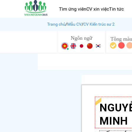
Tìm ứng viên
CV xin việc
Tin tức
Trang chủ
/
Mẫu CV
/
CV Kiến trúc sư 2
Ngôn ngữ
Tông mà
NGUY
MINH