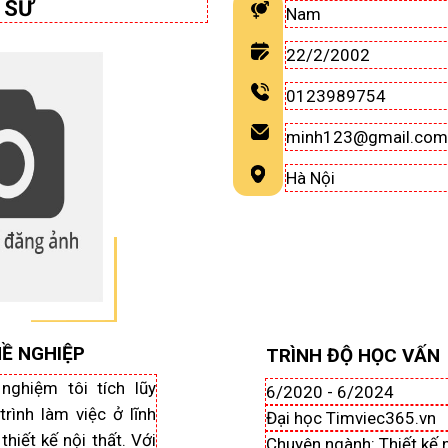
 SƯ
Nam
22/2/2002
0123989754
minh123@gmail.co
Hà Nội
Ề NGHIỆP
TRÌNH ĐỘ HỌC VẤN
nghiệm tôi tích lũy
6/2020 - 6/2024
rình làm việc ở lĩnh
Đại học Timviec365.vn
hiết kế nội thất. Với
Chuyên ngành: Thiết kế n