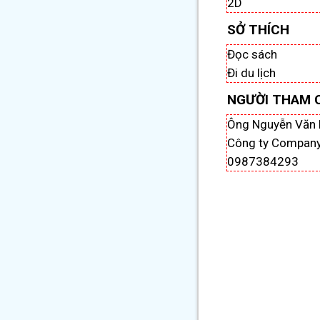
2D
SỞ THÍCH
Đọc sách
Đi du lịch
NGƯỜI THAM 
Ông Nguyễn Văn 
Công ty Compan
0987384293