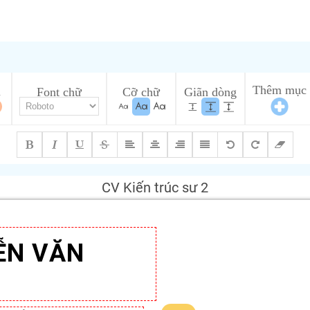
Thêm mục
u
Font chữ
Cỡ chữ
Giãn dòng
CV Kiến trúc sư 2
ỄN VĂN