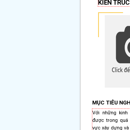
KIẾN TRÚC
MỤC TIÊU NGH
Với những kinh 
được trong quá t
vực xây dựng và t