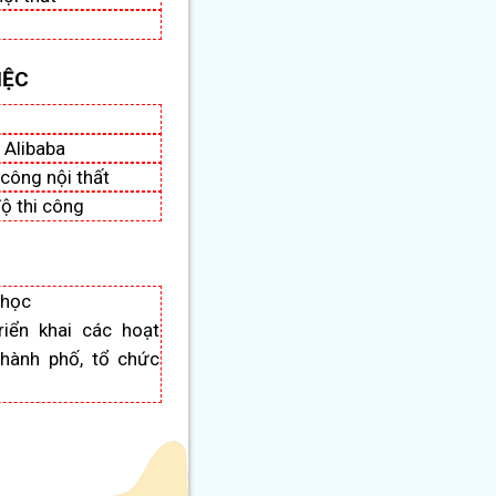
IỆC
 Alibaba
i công nội thất
độ thi công
 học
iển khai các hoạt
hành phố, tổ chức