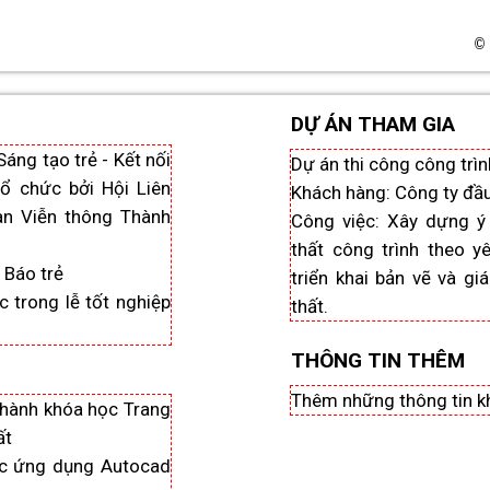
©
DỰ ÁN THAM GIA
Sáng tạo trẻ - Kết nối
Dự án thi công công trìn
tổ chức bởi Hội Liên
Khách hàng: Công ty đầu 
àn Viễn thông Thành
Công việc: Xây dựng ý 
thất công trình theo y
i Báo trẻ
triển khai bản vẽ và gi
c trong lễ tốt nghiệp
thất.
THÔNG TIN THÊM
Thêm những thông tin k
thành khóa học Trang
ất
̣c ứng dụng Autocad