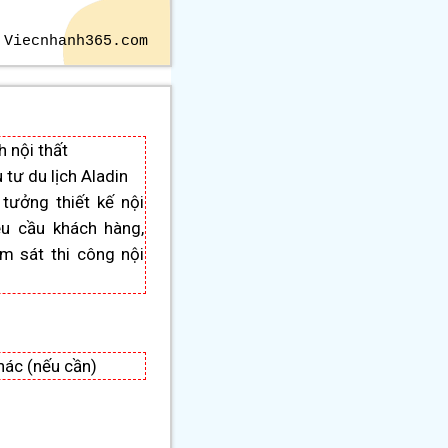
 Viecnhanh365.com
h nội thất
tư du lịch Aladin
tưởng thiết kế nội
êu cầu khách hàng,
ám sát thi công nội
hác (nếu cần)