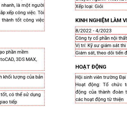
 nhanh, là một người
Xếp loại: Giỏi
sắp xếp công việc. Tôi
 thành tốt công việc
KINH NGHIỆM LÀM V
8/2022 - 4/2023
Công ty cổ phần nội thất
Vị trí: Kỹ sư giám sát th
hạo phần mềm
Giám sát, theo dõi tiến 
utoCAD, 3DS MAX,
HOẠT ĐỘNG
h khối lượng của bản
Hội sinh viên trường Đại
Hoạt động: Tổ chức tr
động của thành đoàn t
 tốt, có thể sử dụng
các hoạt động từ thiện
iao tiếp