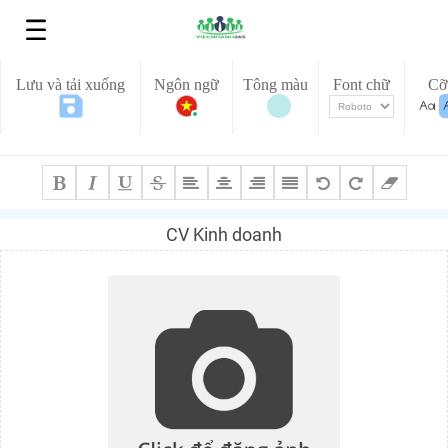
Lưu và tải xuống
Ngôn ngữ
Tông màu
Font chữ
Cỡ
CV Kinh doanh