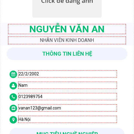
NGUYỄN VĂN AN
NHÂN VIÊN KINH DOANH
THÔNG TIN LIÊN HỆ
22/2/2002

Nam

0123989754

vanan123@gmail.com

Hà Nội
