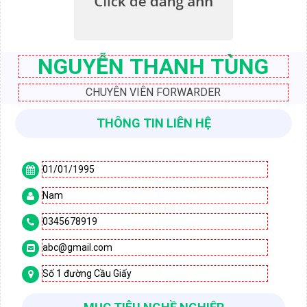
NGUYỄN THANH TÙNG
CHUYÊN VIÊN FORWARDER
THÔNG TIN LIÊN HỆ
01/01/1995

Nam

0345678919

abc@gmail.com

Số 1 đường Cầu Giấy
