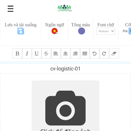
Lưu và tải xuống
Ngôn ngữ
Tông màu
Font chữ
Cỡ
cv-logistic-01