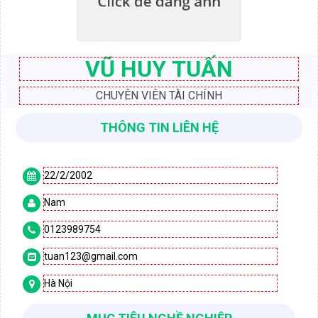
VŨ HUY TUẤN
CHUYÊN VIÊN TÀI CHÍNH
THÔNG TIN LIÊN HỆ
22/2/2002

Nam

0123989754

tuan123@gmail.com

Hà Nội
