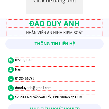
ĐÀO DUY ANH
NHÂN VIÊN AN NINH KIỂM SOÁT
THÔNG TIN LIÊN HỆ
02/05/1995

Nam

0123456789

daoduyanh@gmail.com

Số 200, Nguyễn văn Trỗi, Phú Nhuận, tp.HCM
