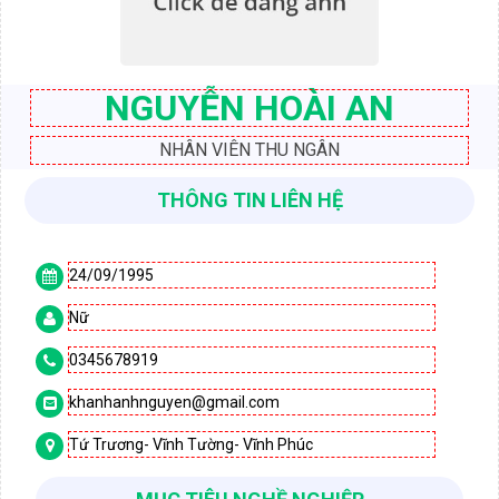
NGUYỄN HOÀI AN
NHÂN VIÊN THU NGÂN
THÔNG TIN LIÊN HỆ
24/09/1995

Nữ

0345678919

khanhanhnguyen@gmail.com

Tứ Trương- Vĩnh Tường- Vĩnh Phúc
