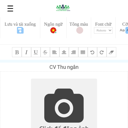
Lưu và tải xuống
Ngôn ngữ
Tông màu
Font chữ
Cỡ
CV Thu ngân