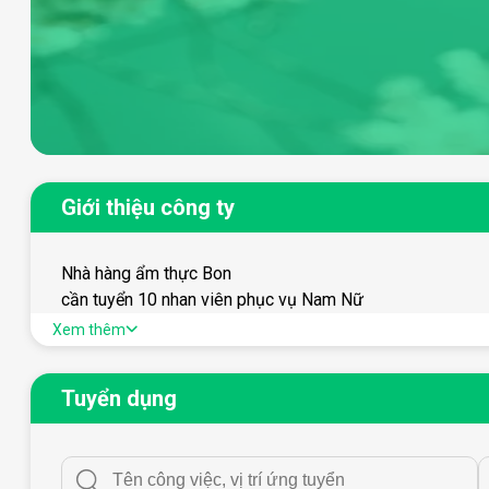
Giới thiệu công ty
Nhà hàng ẩm thực Bon
cần tuyển 10 nhan viên phục vụ Nam Nữ
ca 1 8h -13h
Xem thêm
ca 2 11h-17h
ca 3 17h -het kh
Tuyển dụng
20k/h + tiền tip + tiền thưởng