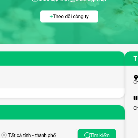
Theo dõi công ty
T
C
C
Tất cả tỉnh - thành phố
Tìm kiếm