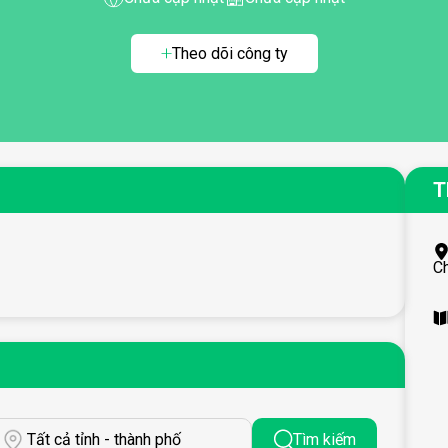
Theo dõi công ty
T
C
Tất cả tỉnh - thành phố
Tìm kiếm