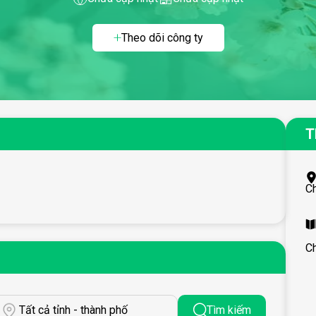
Theo dõi công ty
T
C
C
Tất cả tỉnh - thành phố
Tìm kiếm