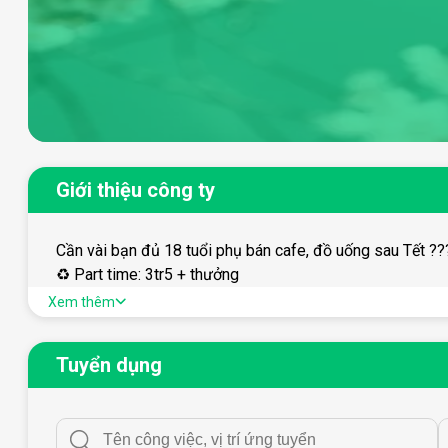
Giới thiệu công ty
Cần vài bạn đủ 18 tuổi phụ bán cafe, đồ uống sau Tế
♻️ Part time: 3tr5 + thưởng
♻️ Full time: 7tr2 + thưởng
Xem thêm
????Có hỗ trợ xoay ca cho sinh viên ????‍????????‍?????
???? Nam, nữ, LGBT ???? đều được, vui tính, nhiệt tình, c
Tuyển dụng
☎️ Nghiêm túc ib trực tiếp hoặc liên hệ zalo 091619266