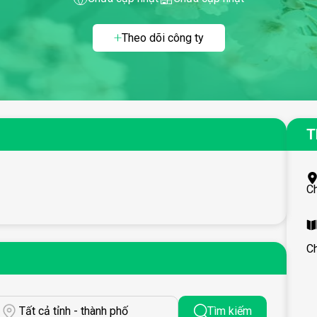
Theo dõi công ty
T
C
C
Tất cả tỉnh - thành phố
Tìm kiếm