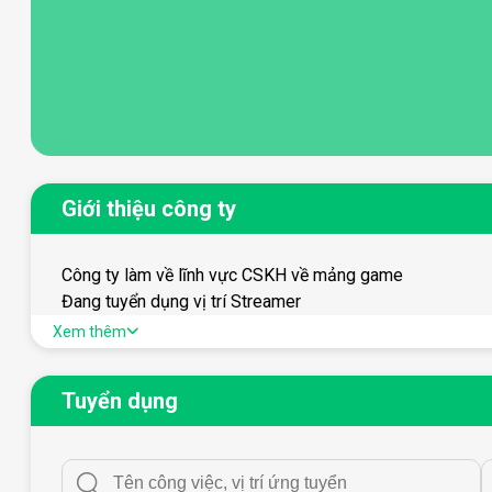
Giới thiệu công ty
Công ty làm về lĩnh vực CSKH về mảng game
Đang tuyển dụng vị trí Streamer
Được hưởng đầy đủ các phúc lợi
Xem thêm
Tuyển dụng