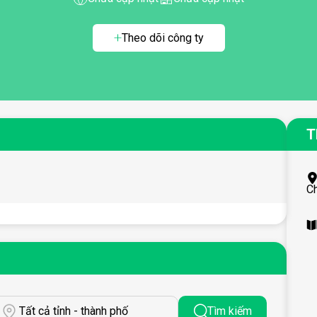
Theo dõi công ty
T
C
Tất cả tỉnh - thành phố
Tìm kiếm