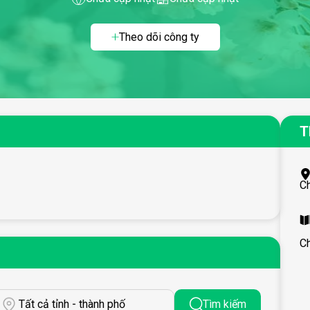
Theo dõi công ty
T
C
C
Tất cả tỉnh - thành phố
Tìm kiếm