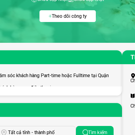
Theo dõi công ty
T
m sóc khách hàng Part-time hoặc Fulltime tại Quận
C
hách hàng qua điện thoại.
chuyên nghiệp. Được hưởng chế độ theo nhà nước.
C
Tất cả tỉnh - thành phố
Tìm kiếm