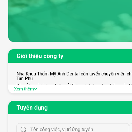
Giới thiệu công ty
Nha Khoa Thẩm Mỹ Anh Dental cần tuyển chuyên viên chă
Tân Phú.
Yêu cầu: có kinh nghiệm về lĩnh vực telesale, chăm sóc k
Xem thêm
Mức lương trao đổi khi phỏng vấn, môi trường làm việc 
Thông tin liên lạc : 0937.188.304 ( Mr.Châu )
Tuyển dụng