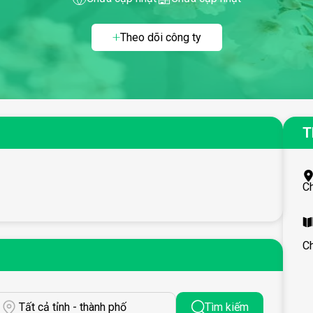
Theo dõi công ty
T
C
C
Tất cả tỉnh - thành phố
Tìm kiếm