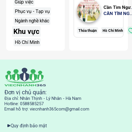
Giúp việc
Cần Tìm Người Chăm Bé Gọi Chị Thảo D
Phục vụ - Tạp vụ
CẦN TÌM NGƯỜI GIÚP VIỆC GỌI CHỊ THẢO DỊCH VỤ SAO MAI LÀ CÓ N
Ngành nghề khác
Khu vực
Thỏa thuận
Hồ Chí Minh
Hồ Chí Minh
Đơn vị chủ quản:
Địa chỉ: Nhân Thịnh - Lý Nhân - Hà Nam
Hotline: 0588585257
Email hỗ trợ: viecnhanh365com@gmail.com
Quy định bảo mật