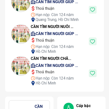
CẦN TÌM NGƯỜI GIÚP VIỆC GỌI DỊCH VỤ GIÚP VIỆC SAO MAI LÀ CÓ NGƯỜI
Thoả thuận
Hạn nộp:
Còn 124 năm
Quang Trung, Hồ Chí Minh
CẦN TÌM NGƯỜI NUÔI BỆNH GỌI CHỊ THẢO DỊCH VỤ SAO MAI LÀ CÓ NGƯỜI SAU 1 PHÚT
CẦN TÌM NGƯỜI GIÚP VIỆC GỌI DỊCH VỤ GIÚP VIỆC SAO MAI LÀ CÓ NGƯỜI
Thoả thuận
Hạn nộp:
Còn 124 năm
Hồ Chí Minh
CẦN TÌM NGƯỜI CHĂM BÉ GỌI DỊCH VỤ SAO MAI CHỊ THẢO LÀ CÓ NGƯỜI SAU 1 PHÚT
CẦN TÌM NGƯỜI GIÚP VIỆC GỌI DỊCH VỤ GIÚP VIỆC SAO MAI LÀ CÓ NGƯỜI
Thoả thuận
Hạn nộp:
Còn 124 năm
Hồ Chí Minh
Cấp bậc
CẦN 