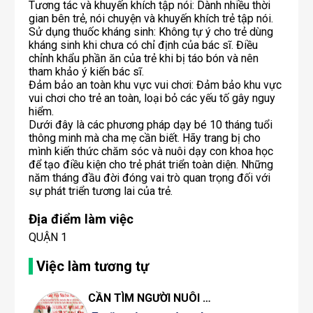
Tương tác và khuyến khích tập nói: Dành nhiều thời
gian bên trẻ, nói chuyện và khuyến khích trẻ tập nói.
Sử dụng thuốc kháng sinh: Không tự ý cho trẻ dùng
kháng sinh khi chưa có chỉ định của bác sĩ. Điều
chỉnh khẩu phần ăn của trẻ khi bị táo bón và nên
tham khảo ý kiến bác sĩ.
Đảm bảo an toàn khu vực vui chơi: Đảm bảo khu vực
vui chơi cho trẻ an toàn, loại bỏ các yếu tố gây nguy
hiểm.
Dưới đây là các phương pháp dạy bé 10 tháng tuổi
thông minh mà cha mẹ cần biết. Hãy trang bị cho
mình kiến thức chăm sóc và nuôi dạy con khoa học
để tạo điều kiện cho trẻ phát triển toàn diện. Những
năm tháng đầu đời đóng vai trò quan trọng đối với
Địa điểm làm việc
QUẬN 1
Việc làm tương tự
CẦN TÌM NGƯỜI NUÔI BỆNH GỌI 0342126733 GẶP CHỊ THẢO LÀ CÓ NGƯỜI SAU 1 PHÚT