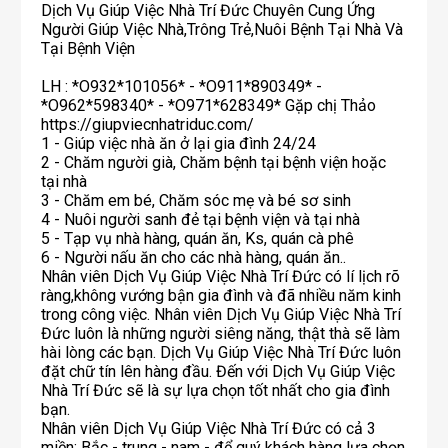
Dịch Vụ Giúp Việc Nhà Trí Đức Chuyên Cung Ứng
Người Giúp Việc Nhà,Trông Trẻ,Nuôi Bệnh Tại Nhà Và
Tại Bệnh Viện
LH : *O932*101056* - *O911*890349* -
*O962*598340* - *O971*628349* Gặp chị Thảo
https://giupviecnhatriduc.com/
1 - Giúp việc nhà ăn ở lại gia đình 24/24
2 - Chăm người già, Chăm bệnh tại bệnh viện hoặc
tại nhà
3 - Chăm em bé, Chăm sóc mẹ và bé sơ sinh
4 - Nuôi người sanh đẻ tại bệnh viện và tại nhà
5 - Tạp vụ nhà hàng, quán ăn, Ks, quán cà phê
6 - Người nấu ăn cho các nhà hàng, quán ăn..
Nhân viên Dịch Vụ Giúp Việc Nhà Trí Đức có lí lịch rõ
ràng,không vướng bận gia đình và đã nhiều năm kinh
trong công việc. Nhân viên Dịch Vụ Giúp Việc Nhà Trí
Đức luôn là những người siêng năng, thật thà sẽ làm
hài lòng các bạn. Dịch Vụ Giúp Việc Nhà Trí Đức luôn
đặt chữ tín lên hàng đầu. Đến với Dịch Vụ Giúp Việc
Nhà Trí Đức sẽ là sự lựa chọn tốt nhất cho gia đình
bạn.
Nhân viên Dịch Vụ Giúp Việc Nhà Trí Đức có cả 3
miền: Bắc - trung - nam - để quý khách hàng lựa chọn