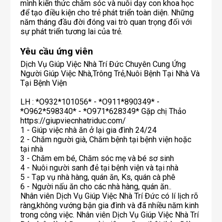
mình kiến thức chăm sóc và nuôi dạy con khoa học
để tạo điều kiện cho trẻ phát triển toàn diện. Những
năm tháng đầu đời đóng vai trò quan trọng đối với
Yêu cầu ứng viên
Dịch Vụ Giúp Việc Nhà Trí Đức Chuyên Cung Ứng
Người Giúp Việc Nhà,Trông Trẻ,Nuôi Bệnh Tại Nhà Và
Tại Bệnh Viện
LH : *O932*101056* - *O911*890349* -
*O962*598340* - *O971*628349* Gặp chị Thảo
https://giupviecnhatriduc.com/
1 - Giúp việc nhà ăn ở lại gia đình 24/24
2 - Chăm người già, Chăm bệnh tại bệnh viện hoặc
tại nhà
3 - Chăm em bé, Chăm sóc mẹ và bé sơ sinh
4 - Nuôi người sanh đẻ tại bệnh viện và tại nhà
5 - Tạp vụ nhà hàng, quán ăn, Ks, quán cà phê
6 - Người nấu ăn cho các nhà hàng, quán ăn..
Nhân viên Dịch Vụ Giúp Việc Nhà Trí Đức có lí lịch rõ
ràng,không vướng bận gia đình và đã nhiều năm kinh
trong công việc. Nhân viên Dịch Vụ Giúp Việc Nhà Trí