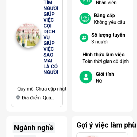
TÌM 
Nhân viên
NGƯỜI 
GIÚP 
Bằng cấp
VIỆC 
Không yêu cầu
GỌI 
DỊCH 
Số lượng tuyển
VỤ 
3
người
GIÚP 
VIỆC 
Hình thức làm việc
SAO 
MAI 
Toàn thời gian cố định
LÀ CÓ 
NGƯỜI
Giới tính
Nữ
Quy mô:
Chưa cập nhật
Địa điểm:
Quang Trung Gò Vấp
Gợi ý việc làm phù
Ngành nghề