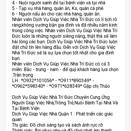
4 - Nuôi người sanh đẻ tại bệnh viện và tại nhà
5 - Tạp vụ nhà hàng, quán ăn, Ks, quán cà phê
6 - Người nấu ăn cho các nhà hàng, quán ăn..
Nhân viên Dịch Vụ Giúp Việc Nhà Trí Đức có lí lịch rõ
ràng,không vướng bận gia đình và đã nhiều năm kinh
trong công việc. Nhân viên Dịch Vụ Giúp Việc Nhà Trí
Đức luôn là những người siêng năng, thật thà sẽ làm
hài lòng các bạn. Dịch Vụ Giúp Việc Nhà Trí Đức luôn
đặt chữ tín lên hàng đầu. Đến với Dịch Vụ Giúp Việc
Nhà Trí Đức sẽ là sự lựa chọn tốt nhất cho gia đình
bạn.
Nhân viên Dịch Vụ Giúp Việc Nhà Trí Đức có cả 3
miền: Bắc - trung - nam - để quý khách hàng lựa chọn
.Trân trọng
LH : *O932*101056* - *O911*890349* -
*O962*598340* - *O971*628349* Gặp chị Thảo
Dịch Vụ Giúp Việc Nhà Trí Đức Chuyên Cung Ứng
Người Giúp Việc Nhà,Trông Trẻ,Nuôi Bệnh Tại Nhà Và
Tại Bệnh Viện
Dịch Vụ Giúp Việc Nhà Quận 1 : Phát triển các giác
quan
Thị giác: Đồ chơi sáng tạo và sách ảnh rực rỡ.
Thính giác: Âm nhạc nhẹ và đồ chơi phát âm thanh.