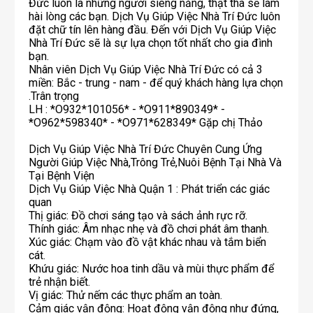
Đức luôn là những người siêng năng, thật thà sẽ làm
hài lòng các bạn. Dịch Vụ Giúp Việc Nhà Trí Đức luôn
đặt chữ tín lên hàng đầu. Đến với Dịch Vụ Giúp Việc
Nhà Trí Đức sẽ là sự lựa chọn tốt nhất cho gia đình
bạn.
Nhân viên Dịch Vụ Giúp Việc Nhà Trí Đức có cả 3
miền: Bắc - trung - nam - để quý khách hàng lựa chọn
.Trân trọng
LH : *O932*101056* - *O911*890349* -
*O962*598340* - *O971*628349* Gặp chị Thảo
Dịch Vụ Giúp Việc Nhà Trí Đức Chuyên Cung Ứng
Người Giúp Việc Nhà,Trông Trẻ,Nuôi Bệnh Tại Nhà Và
Tại Bệnh Viện
Dịch Vụ Giúp Việc Nhà Quận 1 : Phát triển các giác
quan
Thị giác: Đồ chơi sáng tạo và sách ảnh rực rỡ.
Thính giác: Âm nhạc nhẹ và đồ chơi phát âm thanh.
Xúc giác: Chạm vào đồ vật khác nhau và tắm biển
cát.
Khứu giác: Nước hoa tinh dầu và mùi thực phẩm để
trẻ nhận biết.
Vị giác: Thử nếm các thực phẩm an toàn.
Cảm giác vận động: Hoạt động vận động như đứng,