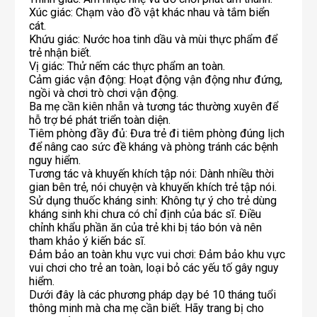
Xúc giác: Chạm vào đồ vật khác nhau và tắm biển
cát.
Khứu giác: Nước hoa tinh dầu và mùi thực phẩm để
trẻ nhận biết.
Vị giác: Thử nếm các thực phẩm an toàn.
Cảm giác vận động: Hoạt động vận động như đứng,
ngồi và chơi trò chơi vận động.
Ba mẹ cần kiên nhẫn và tương tác thường xuyên để
hỗ trợ bé phát triển toàn diện.
Tiêm phòng đầy đủ: Đưa trẻ đi tiêm phòng đúng lịch
để nâng cao sức đề kháng và phòng tránh các bệnh
nguy hiểm.
Tương tác và khuyến khích tập nói: Dành nhiều thời
gian bên trẻ, nói chuyện và khuyến khích trẻ tập nói.
Sử dụng thuốc kháng sinh: Không tự ý cho trẻ dùng
kháng sinh khi chưa có chỉ định của bác sĩ. Điều
chỉnh khẩu phần ăn của trẻ khi bị táo bón và nên
tham khảo ý kiến bác sĩ.
Đảm bảo an toàn khu vực vui chơi: Đảm bảo khu vực
vui chơi cho trẻ an toàn, loại bỏ các yếu tố gây nguy
hiểm.
Dưới đây là các phương pháp dạy bé 10 tháng tuổi
thông minh mà cha mẹ cần biết. Hãy trang bị cho