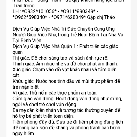
.Trân trọng
LH : *O932*101056* - *O911*890349* -
*O962*598340* - *O971*628349* Gặp chị Thảo
Dịch Vụ Giúp Việc Nhà Trí Đức Chuyên Cung Ứng
Người Giúp Việc Nhà,Trông Trẻ,Nuôi Bệnh Tại Nhà Và
Tại Bệnh Viện
Dịch Vụ Giúp Việc Nhà Quận 1 : Phát triển các giác
quan
Thị giác: Đồ chơi sáng tạo và sách ảnh rực rỡ.
Thính giác: Âm nhạc nhẹ và đồ chơi phát âm thanh.
Xúc giác: Chạm vào đồ vật khác nhau và tắm biển
cát.
Khứu giác: Nước hoa tinh dầu và mùi thực phẩm để
trẻ nhận biết.
Vị giác: Thử nếm các thực phẩm an toàn.
Cảm giác vận động: Hoạt động vận động như đứng,
ngồi và chơi trò chơi vận động.
Ba mẹ cần kiên nhẫn và tương tác thường xuyên để
hỗ trợ bé phát triển toàn diện.
Tiêm phòng đầy đủ: Đưa trẻ đi tiêm phòng đúng lịch
để nâng cao sức đề kháng và phòng tránh các bệnh
nguy hiểm.