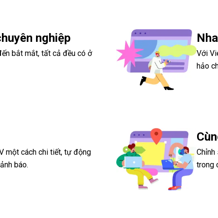
chuyên nghiệp
Nha
n bắt mắt, tất cả đều có ở
Với Vi
hảo ch
Cùn
 một cách chi tiết, tự động
Chỉnh
ảnh báo.
trong 