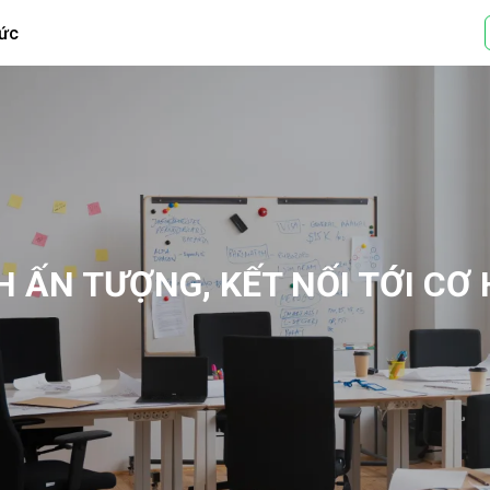
tức
H ẤN TƯỢNG, KẾT NỐI TỚI CƠ