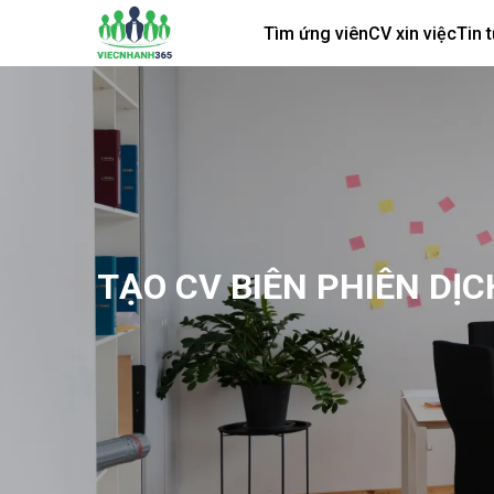
Tìm ứng viên
CV xin việc
Tin 
TẠO CV BIÊN PHIÊN DỊC