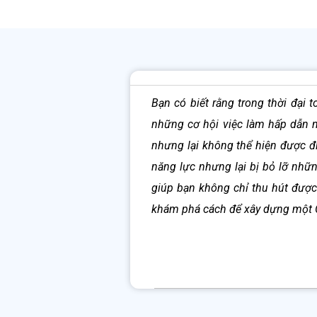
Bạn có biết rằng trong thời đại 
1. Cấu trúc chuẩn nhất của một 
những cơ hội việc làm hấp dẫn nh
2. Cách viết CV xin việc Biên P
nhưng lại không thể hiện được đ
2.1. Phần thông tin cá nhân của
năng lực nhưng lại bị bỏ lỡ nhữn
2.2. Phần trình độ học vấn của 
2.3. Phần mục tiêu nghề nghiệp
giúp bạn không chỉ thu hút đượ
2.4. Phần kinh nghiệm làm việc 
khám phá cách để xây dựng một CV
2.5. Phần kỹ năng của bản CV xin
3. Có bắt buộc phải sử dụng CV
4. Tạo CV xin việc Biên Phiên D