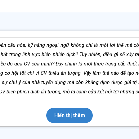
Mục lục
toàn cầu hóa, kỹ năng ngoại ngữ không chỉ là một lợi thế mà c
bản CV xin việc Biên Phiên Dịch
ất trong lĩnh vực biên phiên dịch? Tuy nhiên, điều gì sẽ xảy r
hiên Dịch giúp bạn gây ấn tượng với nhà tuyển dụng
iều đó qua CV của mình? Đây chính là một thực trạng cấp thiết
 bản CV Biên Phiên Dịch
g cơ hội tốt chỉ vì CV thiếu ấn tượng. Vậy làm thế nào để tạo n
bản CV Biên Phiên Dịch
 của mẫu CV Biên Phiên Dịch
c sự chú ý của nhà tuyển dụng mà còn khẳng định được giá tr
của mẫu CV Biên Phiên Dịch
 biên phiên dịch ấn tượng, mở ra cánh cửa kết nối tới những cơ 
 việc Biên Phiên Dịch
 viết bằng ngoại ngữ khi làm CV biên phiên dịch?
ịch tại địa chỉ nào chất lượng nhất?
Hiển thị thêm