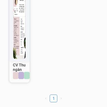
CV Thu
ngân
1