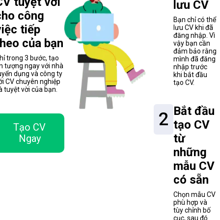
CV tuyệt vời
lưu CV
cho công
Bạn chỉ có thể
việc tiếp
lưu CV khi đã
đăng nhập. Vì
theo của bạn
vậy bạn cần
đảm bảo rằng
hỉ trong 3 bước, tạo
mình đã đăng
n tượng ngay với nhà
nhập trước
uyển dụng và công ty
khi bắt đầu
ới CV chuyên nghiệp
tạo CV.
à tuyệt vời của bạn.
Bắt đầu
2
tạo CV
Tạo CV
từ
Ngay
những
mẫu CV
có sẵn
Chọn mẫu CV
phù hợp và
tùy chỉnh bố
cục, sau đó