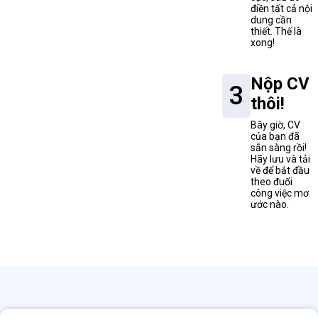
điền tất cả nội
dung cần
thiết. Thế là
xong!
Nộp CV
3
thôi!
Bây giờ, CV
của bạn đã
sẵn sàng rồi!
Hãy lưu và tải
về để bắt đầu
theo đuổi
công việc mơ
ước nào.