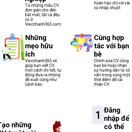
hoàn hảo chỉ với vài
Từ những mẫu CV
cú nhấp chuột.
đơn giản cho đến
bắt mắt, tất cả đều
có ở
Viecnhanh365.com.
Những
Cùng hợp
mẹo hữu
tác với bạn
ích
bè
Viecnhanh365 sẽ
Chỉnh sửa CV cùng
giúp bạn viết CV
bạn bè hoặc nhận
một cách chi tiết, tự
sự hướng dẫn từ cố
động đưa ra những
vấn trong cùng một
đề xuất cũng như
thời điểm để cải
cảnh báo.
thiện CV.
Đăng
1
nhập để
Tạo những
có thể