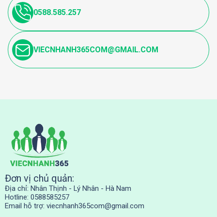
0588.585.257
VIECNHANH365COM@GMAIL.COM
Đơn vị chủ quản:
Địa chỉ: Nhân Thịnh - Lý Nhân - Hà Nam
Hotline: 0588585257
Email hỗ trợ:
viecnhanh365com@gmail.com