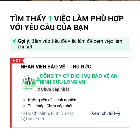
TÌM THẤY
1
VIỆC LÀM PHÙ HỢP
VỚI YÊU CẦU CỦA BẠN
Gợi ý
: Bấm vào tiêu đề việc làm để xem việc làm
chi tiết
HOT
NHÂN VIÊN BẢO VỆ - THỦ ĐỨC
CÔNG TY CP DỊCH VỤ BẢO VỆ AN
NINH CỬU LONG VN
$ Chưa cập nhật
Không yêu cầu kinh nghiệm
Thu nhập: Chưa cập nhật
Hồ Chí Minh, Bình Dương
Xem chi tiết
Còn 7 giờ