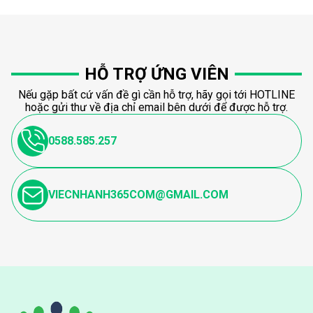
HỖ TRỢ ỨNG VIÊN
Nếu gặp bất cứ vấn đề gì cần hỗ trợ, hãy gọi tới HOTLINE
hoặc gửi thư về địa chỉ email bên dưới để được hỗ trợ.
0588.585.257
VIECNHANH365COM@GMAIL.COM