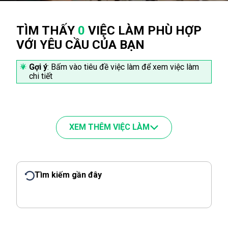
TÌM THẤY
0
VIỆC LÀM PHÙ HỢP
VỚI YÊU CẦU CỦA BẠN
Gợi ý
: Bấm vào tiêu đề việc làm để xem việc làm
chi tiết
XEM THÊM VIỆC LÀM
Tìm kiếm gần đây