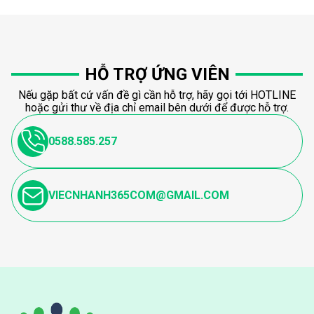
HỖ TRỢ ỨNG VIÊN
Nếu gặp bất cứ vấn đề gì cần hỗ trợ, hãy gọi tới HOTLINE
hoặc gửi thư về địa chỉ email bên dưới để được hỗ trợ.
0588.585.257
VIECNHANH365COM@GMAIL.COM