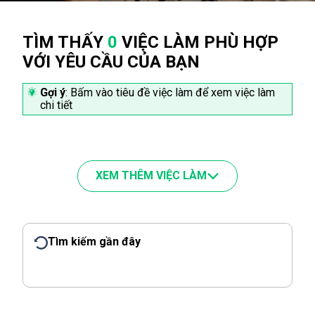
TÌM THẤY
0
VIỆC LÀM PHÙ HỢP
VỚI YÊU CẦU CỦA BẠN
Gợi ý
: Bấm vào tiêu đề việc làm để xem việc làm
chi tiết
XEM THÊM VIỆC LÀM
Tìm kiếm gần đây