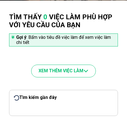
TÌM THẤY
0
VIỆC LÀM PHÙ HỢP
VỚI YÊU CẦU CỦA BẠN
Gợi ý
: Bấm vào tiêu đề việc làm để xem việc làm
chi tiết
XEM THÊM VIỆC LÀM
Tìm kiếm gần đây