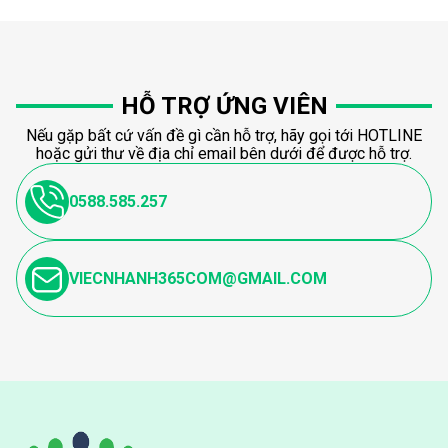
HỖ TRỢ ỨNG VIÊN
Nếu gặp bất cứ vấn đề gì cần hỗ trợ, hãy gọi tới HOTLINE
hoặc gửi thư về địa chỉ email bên dưới để được hỗ trợ.
0588.585.257
VIECNHANH365COM@GMAIL.COM