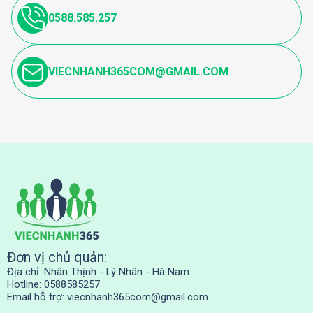
0588.585.257
VIECNHANH365COM@GMAIL.COM
Đơn vị chủ quản:
Địa chỉ: Nhân Thịnh - Lý Nhân - Hà Nam
Hotline: 0588585257
Email hỗ trợ:
viecnhanh365com@gmail.com