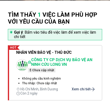
TÌM THẤY
1
VIỆC LÀM PHÙ HỢP
VỚI YÊU CẦU CỦA BẠN
Gợi ý
: Bấm vào tiêu đề việc làm để xem việc làm
chi tiết
HOT
NHÂN VIÊN BẢO VỆ - THỦ ĐỨC
CÔNG TY CP DỊCH VỤ BẢO VỆ AN
NINH CỬU LONG VN
$ Chưa cập nhật
Không yêu cầu kinh nghiệm
Thu nhập: Chưa cập nhật
Hồ Chí Minh, Bình Dương
Xem chi tiết
Còn 2 ngày