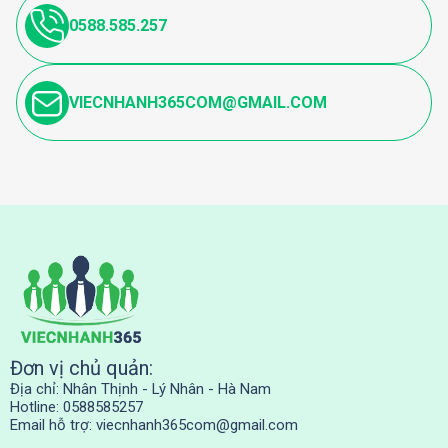
0588.585.257
VIECNHANH365COM@GMAIL.COM
Đơn vị chủ quản:
Địa chỉ: Nhân Thịnh - Lý Nhân - Hà Nam
Hotline: 0588585257
Email hỗ trợ:
viecnhanh365com@gmail.com