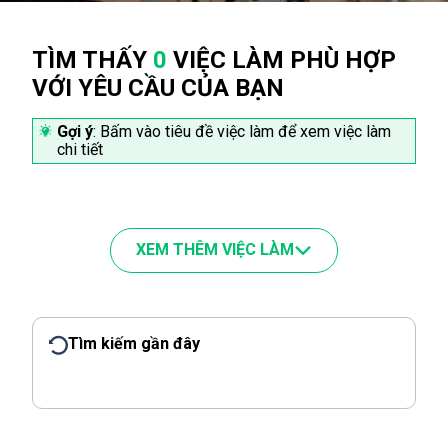
TÌM THẤY
0
VIỆC LÀM PHÙ HỢP
VỚI YÊU CẦU CỦA BẠN
Gợi ý
: Bấm vào tiêu đề việc làm để xem việc làm
chi tiết
XEM THÊM VIỆC LÀM
Tìm kiếm gần đây