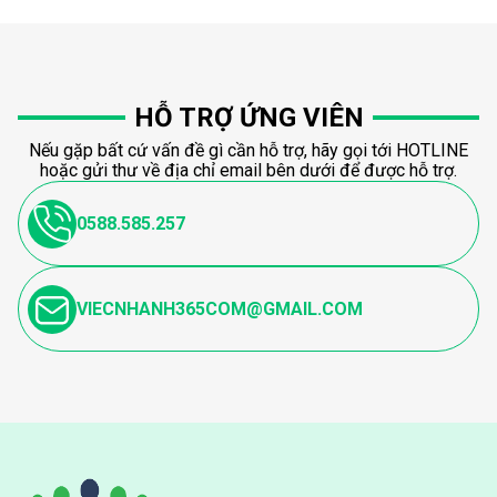
HỖ TRỢ ỨNG VIÊN
Nếu gặp bất cứ vấn đề gì cần hỗ trợ, hãy gọi tới HOTLINE
hoặc gửi thư về địa chỉ email bên dưới để được hỗ trợ.
0588.585.257
VIECNHANH365COM@GMAIL.COM