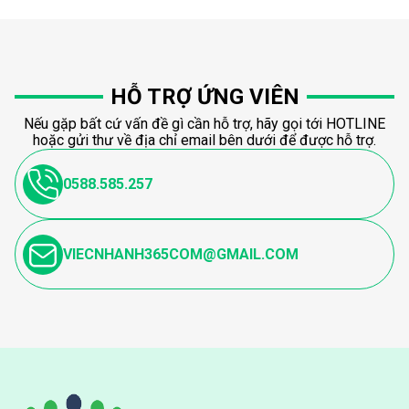
HỖ TRỢ ỨNG VIÊN
Nếu gặp bất cứ vấn đề gì cần hỗ trợ, hãy gọi tới HOTLINE
hoặc gửi thư về địa chỉ email bên dưới để được hỗ trợ.
0588.585.257
VIECNHANH365COM@GMAIL.COM