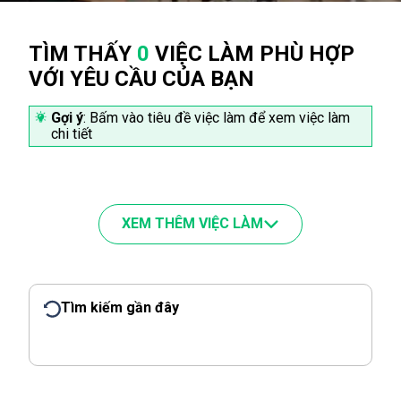
TÌM THẤY
0
VIỆC LÀM PHÙ HỢP
VỚI YÊU CẦU CỦA BẠN
Gợi ý
: Bấm vào tiêu đề việc làm để xem việc làm
chi tiết
XEM THÊM VIỆC LÀM
Tìm kiếm gần đây